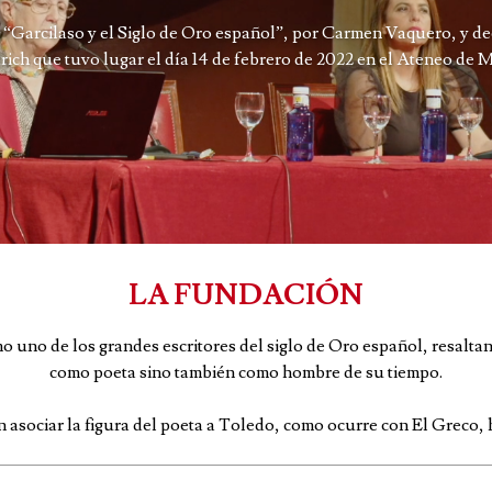
 “Garcilaso y el Siglo de Oro español”, por Carmen Vaquero, y d
rich que tuvo lugar el día 14 de febrero de 2022 en el Ateneo de 
LA FUNDACIÓN
mo uno de los grandes escritores del siglo de Oro español, resalta
como poeta sino también como hombre de su tiempo.
 asociar la figura del poeta a Toledo, como ocurre con El Greco, 