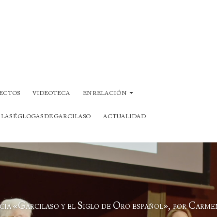
ECTOS
VIDEOTECA
EN RELACIÓN
 LAS ÉGLOGAS DE GARCILASO
ACTUALIDAD
ia «Garcilaso y el Siglo de Oro español», por Carm