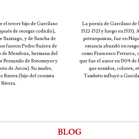
 el tercer hijo de Garcilaso
La poesía de Garcilaso de 
espués de otorgar codicilo),
1522-1523 y luego en 1533).
 Santiago, y de Sancha de
petrarquistas, fue en Náp
nos fueron Pedro Suárez de
estancia abundó en rasgos 
so de Mendoza, hermana del
como Francesco Petrarca,
 de Fernando de Sotomayor y
que fue el autor en 1504 de 
río de Arcos). Su madre,
que sonidos, colores, et
Batres (hijo del cronista
También influyó a Garcila
 Rivera.
BLOG