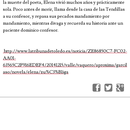
la muerte del poeta, Elena vivió muchos años y prácticamente
sola. Poco antes de morir, llama desde la casa de las Tendillas
a su confesor, y repasa sus pecados mandamiento por
mandamiento, mientras divaga y recuerda su historia ante un
paciente dominico confesor.
http://www.latribunadetoledo.es/noticia/ZE86850C7-FC02-
AA01-
63565C2F916EDEF4/20141215/valle/vaquero/aproxima/garcil
aso/novela/elena/zu%C3%B1iga